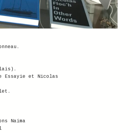
onneau.
lais).
e Essayie et Nicolas
let.
ons Naima
l